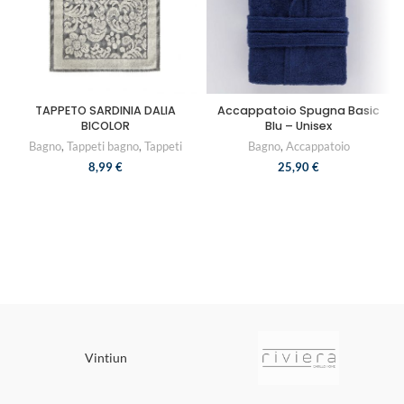
TAPPETO SARDINIA DALIA
Accappatoio Spugna Basic
BICOLOR
Blu – Unisex
Bagno
,
Tappeti bagno
,
Tappeti
Bagno
,
Accappatoio
8,99
€
25,90
€
Vintiun