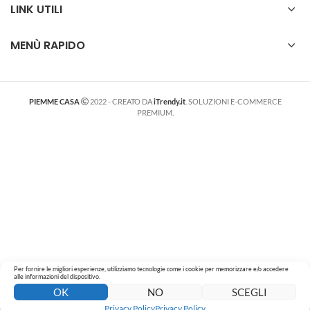
LINK UTILI
MENÙ RAPIDO
PIEMME CASA
2022 - CREATO DA
iTrendy.it
. SOLUZIONI E-COMMERCE
PREMIUM.
Per fornire le migliori esperienze, utilizziamo tecnologie come i cookie per memorizzare e/o accedere
alle informazioni del dispositivo.
0
0
OK
NO
SCEGLI
Negozio
Wishlist
Carrello
Il mio account
Privacy Policy
Privacy Policy