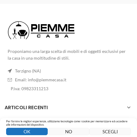
Proponiamo una larga scelta di mobili e di oggetti esclusivi per
la casa in una moltitudine di stili.
Terzigno (NA)
Email:
info@piemmecasa.it
P.iva: 09823311213
ARTICOLI RECENTI
Per fornire le migliori esperienze, utilizziamo tecnologie come i cookie per memorizzare e/o accedere
LO STORE
alle informazioni del dispositivo.
0
0
OK
NO
SCEGLI