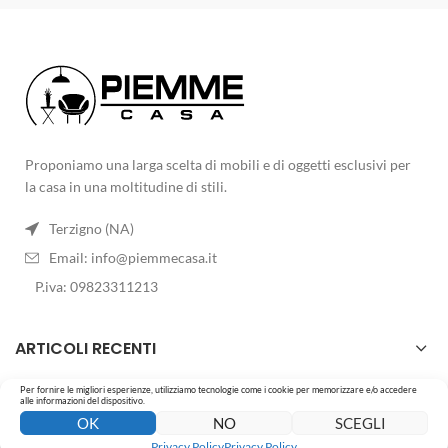
Proponiamo una larga scelta di mobili e di oggetti esclusivi per
la casa in una moltitudine di stili.
Terzigno (NA)
Email:
info@piemmecasa.it
P.iva: 09823311213
ARTICOLI RECENTI
Per fornire le migliori esperienze, utilizziamo tecnologie come i cookie per memorizzare e/o accedere
LO STORE
alle informazioni del dispositivo.
0
0
OK
NO
SCEGLI
Negozio
Ordina per
Wishlist
Carrello
Il mio account
Privacy Policy
Privacy Policy