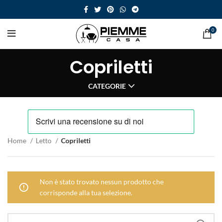
0
Copriletti
CATEGORIE
Home
Letto
Copriletti
Non è stato trovato nessun prodotto che
corrisponde alla tua selezione.