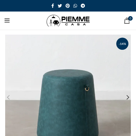
0
-14%