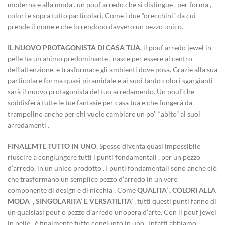
moderna e alla moda . un pouf arredo che si distingue , per forma ,
colori e sopra tutto particolari. Come i due “orecchini” da cui
prende il nome e che lo rendono davvero un pezzo unico.
IL NUOVO PROTAGONISTA DI CASA TUA.
il pouf arredo jewel in
pelle ha un animo predominante , nasce per essere al centro
dell’attenzione, e trasformare gli ambienti dove posa. Grazie alla sua
particolare forma quasi piramidale e ai suoi tanto colori sgargianti
sarà il nuovo protagonista del tuo arredamento. Un pouf che
soddisferà tutte le tue fantasie per casa tua e che fungerà da
trampolino anche per chi vuole cambiare un po’ “abito” ai suoi
arredamenti .
FINALEMTE TUTTO IN UNO
. Spesso diventa quasi impossibile
riuscire a congiungere tutti i punti fondamentali , per un pezzo
d’arredo, in un unico prodotto . I punti fondamentali sono anche ciò
che trasformano un semplice pezzo d’arredo in un vero
componente di design e di nicchia . Come
QUALITA’ , COLORI ALLA
MODA , SINGOLARITA’ E VERSATILITA’
, tutti questi punti fanno di
un qualsiasi pouf o pezzo d’arredo un’opera d’arte. Con il pouf jewel
in pelle , è finalmente tutto congiunto in uno . Infatti abbiamo ,