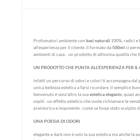
Profumatori ambiente con
basi naturali
100%. radici e 
all’esperienza per il cliente. il formato da
500ml
ci perme
ambienti di casa . un prodotto di altissima qualità che 
UN PRODOTTO CHE PUNTA ALL’ESPERIENZA PER IL 
infatti un percorso di odori e colori ti accompagna da
unica bellezza estetica a farsi ricordare. il semplice 
benvenuto è senz’altro la sua
estetica elegant
e, quasi a
ospiti . un effetto estetico che vuole richiamare le vena
preistorica e imponente . come se fosse stato scolpito d
UNA POESIA DI ODORI
elegante e dark non è solo la sua estetica ma anche la su