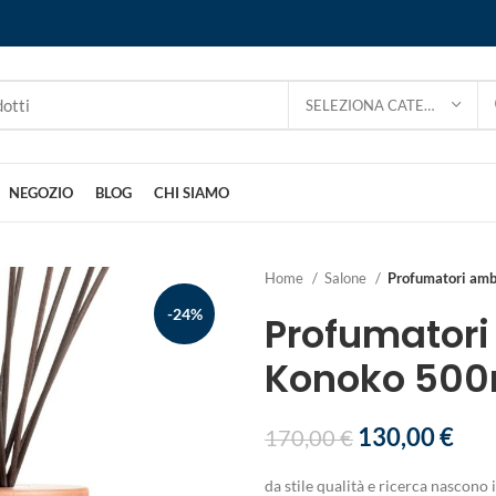
SELEZIONA CATEGORIA
NEGOZIO
BLOG
CHI SIAMO
Home
Salone
Profumatori am
-24%
Profumatori
Konoko 500
130,00
€
170,00
€
da stile qualità e ricerca nascon