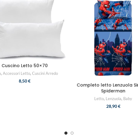
Cuscino Letto 50×70
o
,
Accessori Letto
,
Cuscini Arredo
8,50
€
Completo letto Lenzuola S
Spiderman
Letto
,
Lenzuola
,
Baby
28,90
€