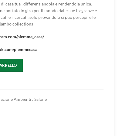
 di casa tua , differenziandola e rendendola unica.
ene portato in giro per il mondo dalle sue fragranze e
cati e ricercati. solo provandolo si può percepire le
 jambo collections
gram.com/piemme_casa/
ok.com/piemmecasa
CARRELLO
azione Ambienti
,
Salone