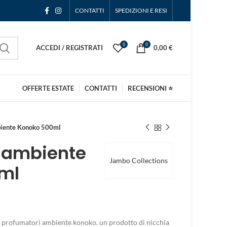
CONTATTI
SPEDIZIONI E RESI
0
0
ACCEDI / REGISTRATI
0,00
€
OFFERTE ESTATE
CONTATTI
RECENSIONI ⭐
biente Konoko 500ml
 ambiente
Jambo Collections
ml
o i profumatori ambiente konoko. un prodotto di nicchia