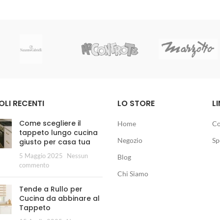
OLI RECENTI
LO STORE
LI
Come scegliere il
Home
Co
tappeto lungo cucina
Negozio
Sp
giusto per casa tua
5 Maggio 2025
Nessun
Blog
commento
Chi Siamo
Tende a Rullo per
Cucina da abbinare al
Tappeto