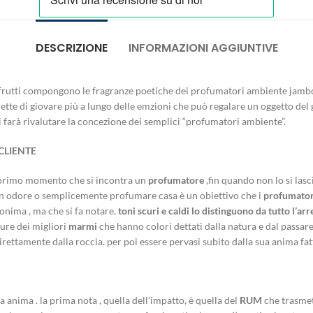
DESCRIZIONE
INFORMAZIONI AGGIUNTIVE
frutti compongono le fragranze poetiche dei profumatori ambiente jambo 
tte di giovare più a lungo delle emzioni che può regalare un oggetto del g
ti farà rivalutare la concezione dei semplici “profumatori ambiente”.
CLIENTE
l primo momento che si incontra un
profumatore
,fin quando non lo si lasci
buon odore o semplicemente profumare casa è un obiettivo che i
profumato
nonima , ma che si fa notare.
toni scuri e caldi lo distinguono da tutto l’ar
ture dei migliori
marmi
che hanno colori dettati dalla natura e dal passar
irettamente dalla roccia. per poi essere pervasi subito dalla sua anima fat
a anima . la prima nota , quella dell’impatto, è quella del
RUM
che trasme