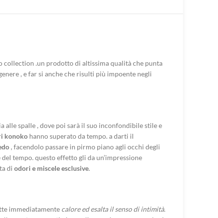
collection .un prodotto di altissima qualità che punta
enere , e far si anche che risulti più impoente negli
a alle spalle , dove poi sarà il suo inconfondibile stile e
ri konoko
hanno superato da tempo. a darti il
redo
, facendolo passare in pirmo piano agli occhi degli
e del tempo. questo effetto gli da un’impressione
ta di
odori e miscele esclusive
.
tte immediatamente
calore ed esalta il senso di intimità
.