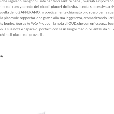
x
che regalano, vengono usate per farci sentire bene ,
rilassati
e riportano
cchiere di rum godendo dei
piccoli piaceri della vita
. la nota successiva arr
quella dello
ZAFFERANO
, o poeticamente chiamato oro rosso per la sua v
la piacevole sopportazione grazie alla sua leggerezza, aromatizzando l’ari
nte konko
,
finisce in lieto fin
e . con la nota di
OUD,che
con un’ essenza le
on la sua nota è capace di portarti con se in luoghi medio-orientali da cui 
hi ha il piacere di provarli .
a/