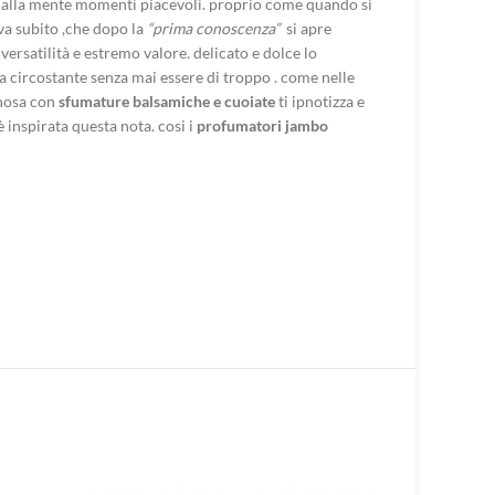
 alla mente momenti piacevoli. proprio come quando si
iva subito ,che dopo la
“prima conoscenza”
si apre
ersatilità e estremo valore. delicato e dolce lo
a circostante senza mai essere di troppo . come nelle
gnosa con
sfumature balsamiche
e cuoiate
ti ipnotizza e
è inspirata questa nota. cosi i
profumatori jambo