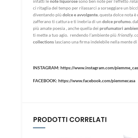
infatti le
note liquorose
sono ben note per l’effetto
rela
ci ritaglia del tempo per rilassarci a sorseggiare un bi
diventando più
dolce e avvolgente.
questa dolce nota è 
zafferano ti cattura e ti inebria di un
dolce profumo.
dal
più amate poesia , anche quella dei
profumatori ambie
ti mette a tuo agio. rendendo l’ambiente più
friendly
. c
collections
lasciano una firma indelebile nella mente di c
INSTAGRAM: https://www.instagram.com/piemme_cas
FACEBOOK: https://www.facebook.com/piemmecasa
PRODOTTI CORRELATI