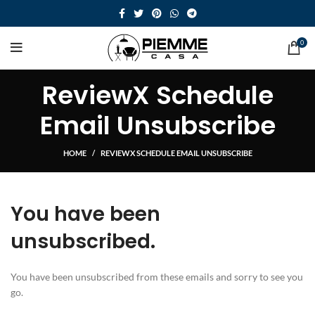
0
ReviewX Schedule
Email Unsubscribe
HOME
REVIEWX SCHEDULE EMAIL UNSUBSCRIBE
You have been
unsubscribed.
You have been unsubscribed from these emails and sorry to see you
go.