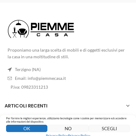
Proponiamo una larga scelta di mobili e di oggetti esclusivi per
la casa in una moltitudine di stili.
Terzigno (NA)
Email:
info@piemmecasa.it
P.iva: 09823311213
ARTICOLI RECENTI
Per fornire le migliori esperienze, utilizziamo tecnologie come i cookie per memorizzare e/o accedere
LO STORE
alle informazioni del dispositivo.
0
0
OK
NO
SCEGLI
Negozio
Barra laterale
Wishlist
Carrello
Il mio account
Privacy Policy
Privacy Policy