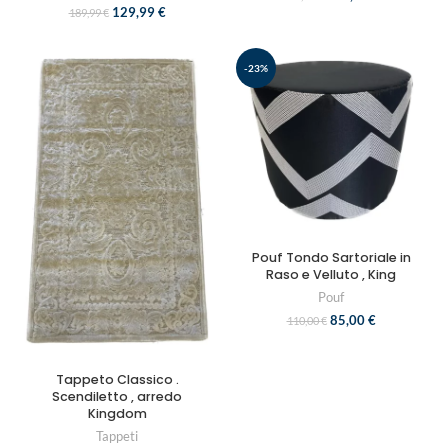
129,99
€
189,99
€
-23%
Pouf Tondo Sartoriale in
Raso e Velluto , King
Pouf
85,00
€
110,00
€
Tappeto Classico .
Scendiletto , arredo
Kingdom
Tappeti