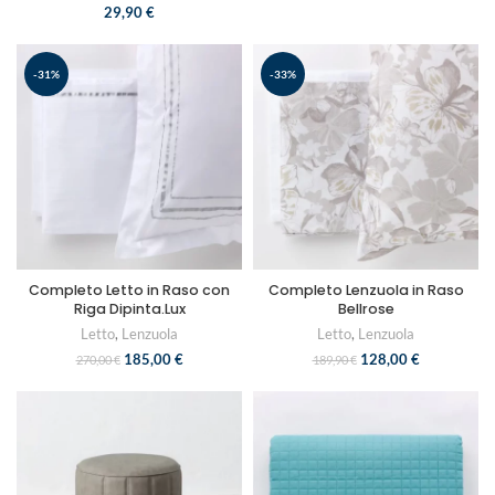
29,90
€
-31%
-33%
Completo Letto in Raso con
Completo Lenzuola in Raso
Riga Dipinta.Lux
Bellrose
Letto
,
Lenzuola
Letto
,
Lenzuola
185,00
€
128,00
€
270,00
€
189,90
€