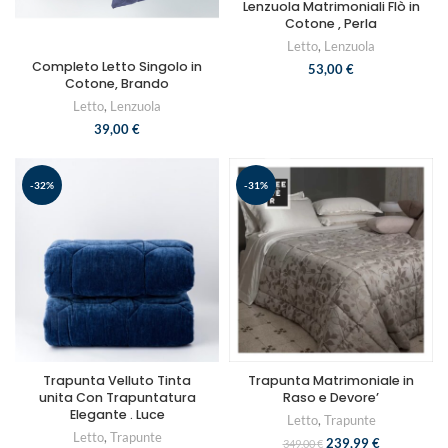
Lenzuola Matrimoniali Flò in
Cotone , Perla
Letto
,
Lenzuola
Completo Letto Singolo in
53,00
€
Cotone, Brando
Letto
,
Lenzuola
39,00
€
-32%
-31%
Trapunta Velluto Tinta
Trapunta Matrimoniale in
unita Con Trapuntatura
Raso e Devore’
Elegante . Luce
Letto
,
Trapunte
Letto
,
Trapunte
239,99
€
349,00
€