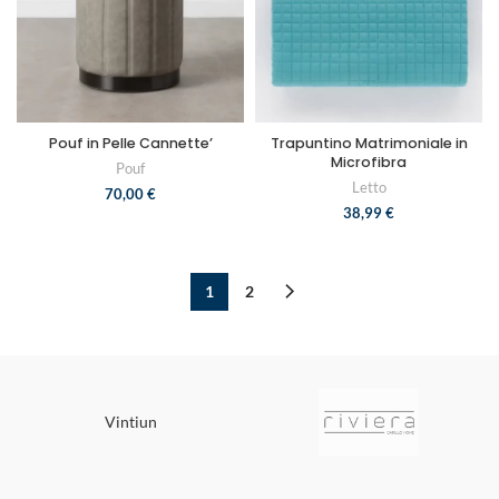
Pouf in Pelle Cannette’
Trapuntino Matrimoniale in
Microfibra
Pouf
Letto
70,00
€
38,99
€
1
2
Vintiun