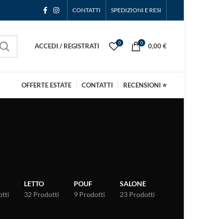
CONTATTI
SPEDIZIONI E RESI
0
0
ACCEDI / REGISTRATI
0,00
€
OFFERTE ESTATE
CONTATTI
RECENSIONI ⭐
LETTO
POUF
SALONE
tti
32 Prodotti
9 Prodotti
23 Prodotti