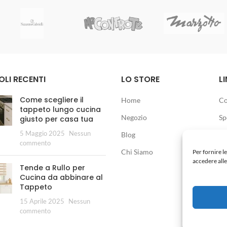
OLI RECENTI
LO STORE
LI
Come scegliere il
Home
Co
tappeto lungo cucina
Negozio
Sp
giusto per casa tua
5 Maggio 2025
Nessun
Blog
commento
Chi Siamo
Per fornire l
accedere alle
Tende a Rullo per
Cucina da abbinare al
Tappeto
15 Aprile 2025
Nessun
commento