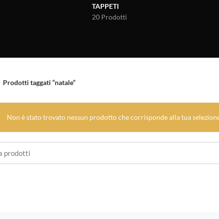
TAPPETI
20 Prodotti
Prodotti taggati “natale”
Non è stato trovato nessun prodotto che corrisponde alla tua selezione