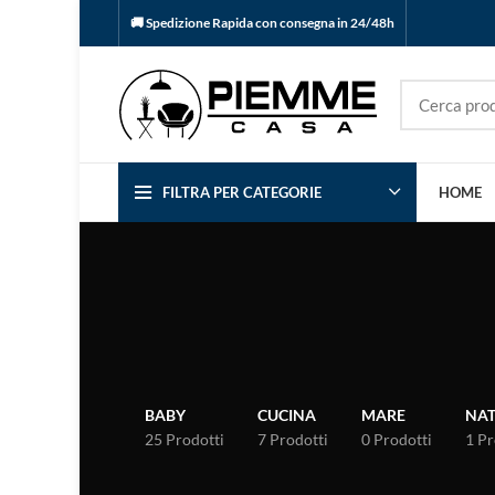
🚚 Spedizione Rapida con consegna in 24/48h
FILTRA PER CATEGORIE
HOME
BABY
CUCINA
MARE
NAT
25 Prodotti
7 Prodotti
0 Prodotti
1 P