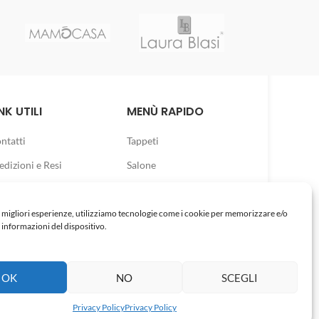
NK UTILI
MENÙ RAPIDO
ntatti
Tappeti
edizioni e Resi
Salone
Pouf
Bagno
e migliori esperienze, utilizziamo tecnologie come i cookie per memorizzare e/o
 informazioni del dispositivo.
Letto
Tendaggi
OK
NO
SCEGLI
Privacy Policy
Privacy Policy