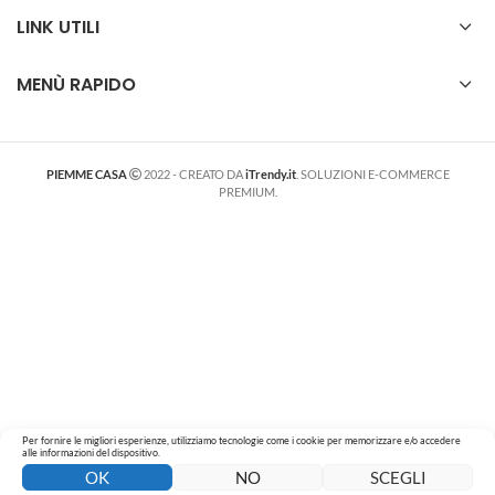
LINK UTILI
MENÙ RAPIDO
PIEMME CASA
2022 - CREATO DA
iTrendy.it
. SOLUZIONI E-COMMERCE
PREMIUM.
Per fornire le migliori esperienze, utilizziamo tecnologie come i cookie per memorizzare e/o accedere
alle informazioni del dispositivo.
0
0
OK
NO
SCEGLI