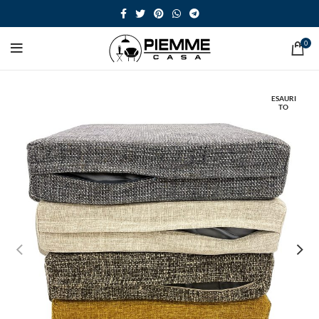
0
ESAURI
TO